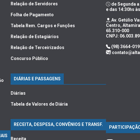
Relação de Servidores
de Segunda a 
e das 14:30hs à
Folha de Pagamento
Av. Getúlio Va
Centro, Altamir
Tabela Rem. Cargos e Funções
65.310-000
CNPJ: 06.003.8
Relação de Estagiários
(98) 3664-019
Relação de Terceirizados
contato@alta
Concurso Público
DIÁRIAS E PASSAGENS
ão
Diárias
Tabela de Valores de Diária
RECEITA, DESPESA, CONVÊNIOS E TRANSF.
PARTICIPAÇÃO
AIS
Receita