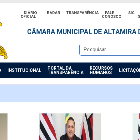
DIÁRIO
RADAR
TRANSPARÊNCIA
FALE
SIC
OFICIAL
CONOSCO
S
CÂMARA MUNICIPAL DE ALTAMIRA
PORTAL DA
RECURSOS
A
INSTITUCIONAL
LICITAÇÕ
TRANSPARÊNCIA
HUMANOS
ORES
IRETORA
DES FINALÍSTICAS – PODER LEGISLATIVO